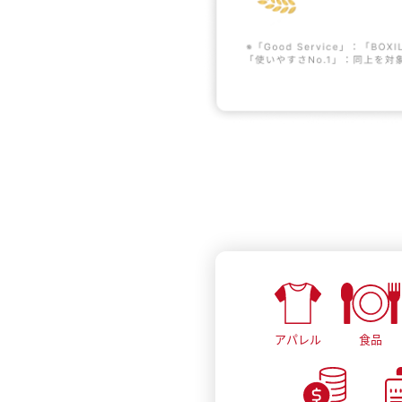
アパレル
食品