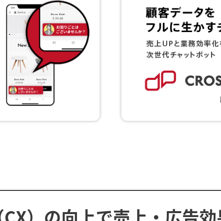
（CX）の向上で売上・
広告効