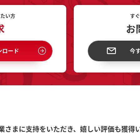
したい方
すぐ
求
お
ンロード
今
業さまに支持をいただき、
嬉しい評価も獲得