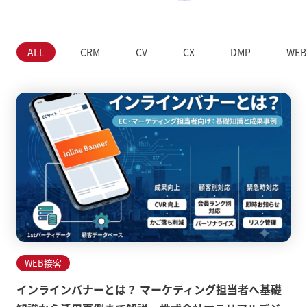
ALL
CRM
CV
CX
DMP
WE
WEB接客
インラインバナーとは？ マーケティング担当者へ基礎