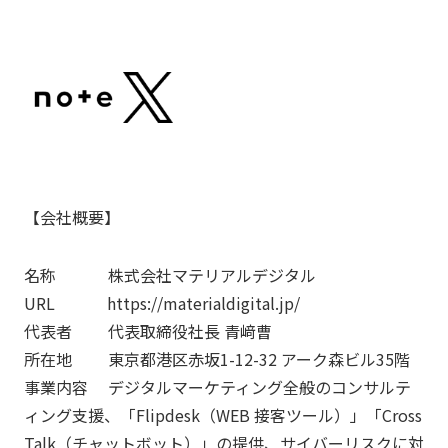
【会社概要】
名称 株式会社マテリアルデジタル
URL
https://materialdigital.jp/
代表者 代表取締役社
⻑
⻘
﨑曹
所在地 東京都港区
⾚
坂
1-12-32
アーク森ビル
35
階
事業内容 デジタルマーケティング全般のコンサルテ
ィング
⽀
援、「
Flipdesk
（
WEB
接客ツール）」「
Cross
Talk
（チャットボット）」の提供、サイバーリスクに対