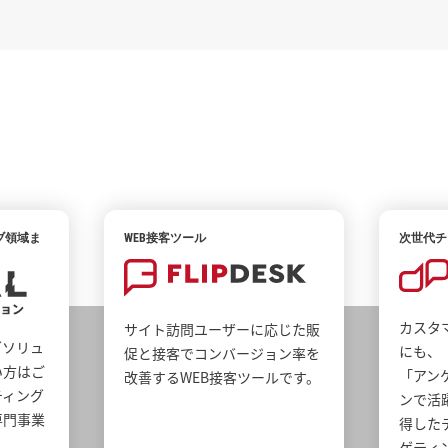
ブ領域ま
WEB接客ツール
次世代チ
カスタ
サイト訪問ユーザーに応じた販
グソリュ
にも、
促と接客でコンバージョン率を
い方はご
「アン
改善するWEB接客ツールです。
ティング
ンで活
専門事業
得したデ
。
ゲティ