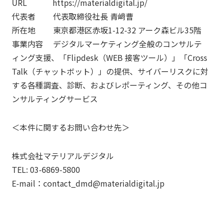
URL
https://materialdigital.jp/
代表者 代表取締役社
⻑
⻘
﨑曹
所在地 東京都港区
⾚
坂
1-12-32
アーク森ビル
35
階
事業内容 デジタルマーケティング全般のコンサルテ
ィング
⽀
援、「
Flipdesk
（
WEB
接客ツール）」「
Cross
Talk
（チャットボット）」の提供、サイバーリスクに対
する各種調査、診断、およびレポーティング、その他コ
ンサルティングサービス
＜本件に関するお問い合わせ先＞
株式会社マテリアルデジタル
TEL: 03-6869-5800
E-mail：contact_dmd@materialdigital.jp