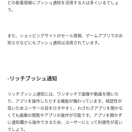
プッシュ通知のメリットとは
どの新着情報にプッシュ通知を活用する人は多くいるでしょ
う。
ユーザー離れを防げる
新鮮な情報を提供できる
また、ショッピングサイトのセール情報、ゲームアプリでのお
ユーザーの気持ちを鼓舞できる
知らせなどにもプッシュ通知は活用されています。
従来のメルマガと比較して再来訪率約
10倍というデータも
-リッチプッシュ通知
プッシュ通知を上手に活用するコツとは
リッチプッシュ通知には、ワンタッチで画像や動画を開いた
ユーザーに通知をオフにされないため
り、アプリを操作したりする機能が備わっています。視認性が
にすること
高いためユーザーの目をひきやすく、わざわざアプリを開かな
送信頻度
くても画像の閲覧やアプリの操作が可能です。アプリを開かず
に通知欄から操作できるため、ユーザーにとって利便性が高い
送信する時間帯に気をつける
でしょう。