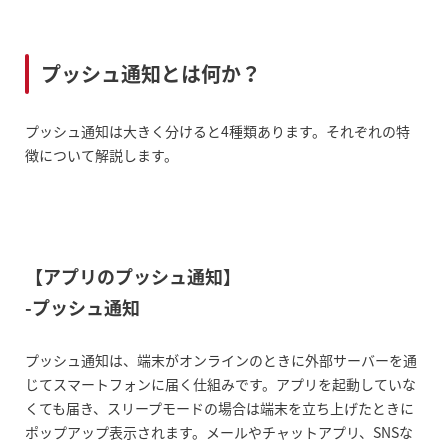
プッシュ通知とは何か？
【アプリのプッシュ通知】-プッシュ通
プッシュ通知とは何か？
知
-リッチプッシュ通知
プッシュ通知は大きく分けると4種類あります。それぞれの特
徴について解説します。
-ローカルプッシュ通知
【WEBのプッシュ通知】-WEBプッシュ
通知
【アプリのプッシュ通知】
プッシュ通知の機能
-プッシュ通知
条件に応じて通知を行う
プッシュ通知は、端末がオンラインのときに外部サーバーを通
じてスマートフォンに届く仕組みです。アプリを起動していな
顧客関係管理
くても届き、スリープモードの場合は端末を立ち上げたときに
ポップアップ表示されます。メールやチャットアプリ、SNSな