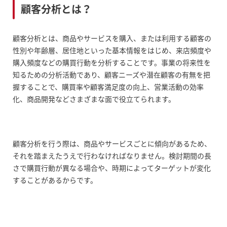
顧客分析とは？
現状把握をする
顧客分析とは、商品やサービスを購入、または利用する顧客の
商品やサービスを改善する
性別や年齢層、居住地といった基本情報をはじめ、来店頻度や
購入頻度などの購買行動を分析することです。事業の将来性を
業績を上げる
知るための分析活動であり、顧客ニーズや潜在顧客の有無を把
握することで、購買率や顧客満足度の向上、営業活動の効率
顧客分析で押さえるべき基本項目
化、商品開発などさまざまな面で役立てられます。
ペルソナ（ターゲット）の明確化
顧客分析を行う際は、商品やサービスごとに傾向があるため、
顧客ニーズの把握
それを踏まえたうえで行わなければなりません。検討期間の長
購買までの意思決定プロセス
さで購買行動が異なる場合や、時期によってターゲットが変化
することがあるからです。
市場規模や将来性の分析
顧客分析に使える5つのフレームワーク