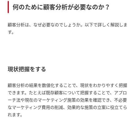
何のために顧客分析が必要なのか？
セグメンテーション分析
顧客分析は、なぜ必要なのでしょうか。以下で詳しく解説しま
RFM分析
す。
CTB分析
行動トレンド分析
デシル分析
現状把握をする
その他：ITツールを使用した分析
顧客分析の結果を数値化することで、現状をわかりやすく把握
できます。たとえば既存顧客について把握することで、アプロ
ーチ法や現在のマーケティング施策の効果を確認でき、不必要
顧客分析を売上に繋げるための注意点
なマーケティング費用の削減、効果的な施策の立案に役立てら
目的を明確にして仮説検証を行う
れます。
顧客に合わせたアプローチを行う